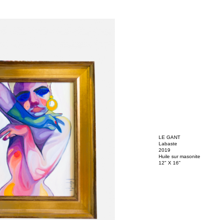
LE GANT
Labaste
2019
Huile sur masonite
12" X 16"